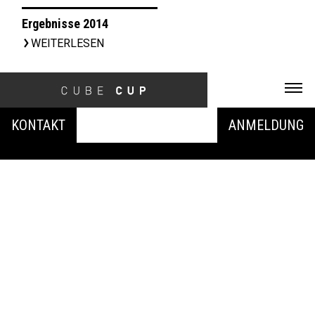
Ergebnisse 2014
WEITERLESEN
▹
C
© 2022-2025
f
KONTAKT
ANMELDUNG
IMPRESSUM
DATENSCHUTZ